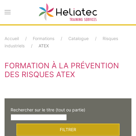
Accéder
au
contenu
Accueil
Formations
Catalogue
Risques
principal
industriels
ATEX
FORMATION À LA PRÉVENTION
DES RISQUES ATEX
Rechercher sur le titre (tout ou partie)
FILTRER