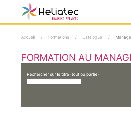
Accéder
au
contenu
Accueil
Formations
Catalogue
Manage
principal
FORMATION AU MANA
Rechercher sur le titre (tout ou partie)